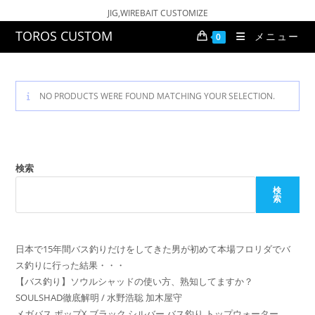
コ
JIG,WIREBAIT CUSTOMIZE
ン
TOROS CUSTOM
メニュー
0
テ
ン
ツ
へ
NO PRODUCTS WERE FOUND MATCHING YOUR SELECTION.
ス
キ
ッ
プ
検索
検
索
日本で15年間バス釣りだけをしてきた男が初めて本場フロリダでバ
ス釣りに行った結果・・・
【バス釣り】ソウルシャッドの使い方、熟知してますか？
SOULSHAD徹底解明 / 水野浩聡 加木屋守
メガバス ポップX ブラック シルバー バス釣り トップウォーター