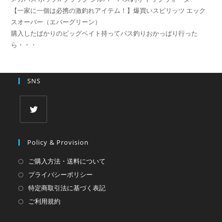
【一家に一個は必携の激釣れアイテム！】爆買いスピリッツ エック
スオーバー（エバーグリーン）
購入したばかりのビッグベイト持ってバス釣りおかっぱり行った
ら・・・
SNS
新
し
Policy & Provision
い
ご購入方法・送料について
タ
プライバシーポリシー
ブ
特定商取引法に基づく表記
で
ご利用規約
開
く