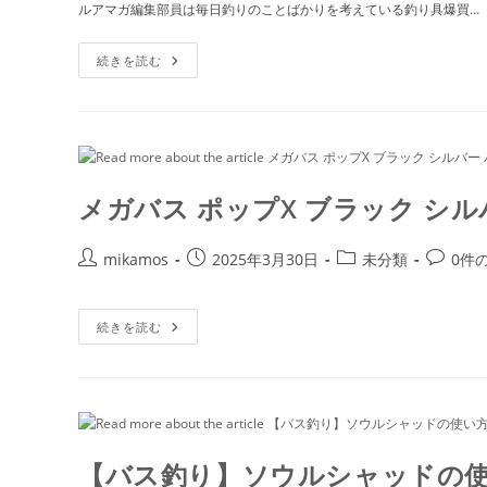
者:
公
カ
コ
ルアマガ編集部員は毎日釣りのことばかりを考えている釣り具爆買…
開
テ
メ
日:
ゴ
ン
【一
続きを読む
リ
ト:
家
に
ー:
一
個
は
必
携
の
激
メガバス ポップX ブラック シ
釣
れ
ア
イ
投
投
投
投
mikamos
2025年3月30日
未分類
0件
テ
稿
稿
稿
稿
ム！】
爆
者:
公
カ
コ
買
メ
開
テ
メ
続きを読む
い
ガ
ス
日:
ゴ
ン
バ
ピ
ス
リ
ト:
リ
ポ
ッ
ー:
ッ
ツ
プ
エ
X
ッ
ブ
ク
ラ
【バス釣り】ソウルシャッドの使い
ス
ッ
オ