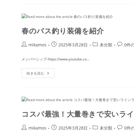
25
ア
ン
タ
レ
ス
正
春のバス釣り装備を紹介
直
カ
チ
ン
投
投
投
投
mikamos
2025年3月28日
未分類
0件
と
稿
稿
稿
稿
き
て
者:
公
カ
コ
メンバーシップ-https://www.youtube.co…
ま
開
テ
メ
す！
【釣
日:
ゴ
ン
春
り】
続きを読む
リ
ト:
の
【切
バ
り
ー:
ス
抜
釣
き】
り
装
備
を
紹
コスパ最強！大量巻きで安いラ
介
投
投
投
投
mikamos
2025年3月28日
未分類
0件
稿
稿
稿
稿