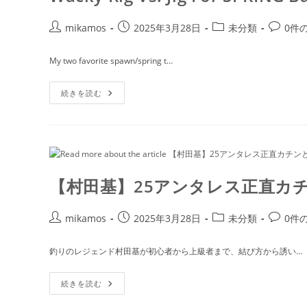
で
釣
使
り
う
投
投
投
投
mikamos
2025年3月28日
未分類
0件
に
リ
行
稿
稿
稿
稿
ー
っ
ル
者:
公
カ
コ
た
My two favorite spawn/spring t…
は
結
開
テ
メ
こ
果・・・
れ
日:
ゴ
ン
Wacky
だ
続きを読む
リ
ト:
Rig
Vs.
ー:
Jig
For
SPRING
Bass
Fishing!
(Which
Is
【村田基】25アンタレス正直カ
BETTER?)
投
投
投
投
mikamos
2025年3月28日
未分類
0件
稿
稿
稿
稿
者:
公
カ
コ
釣りのレジェンド村田基が初心者から上級者まで、結び方から誘い…
開
テ
メ
日:
ゴ
ン
【村
続きを読む
リ
ト:
田
基】
ー: