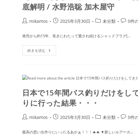
ク
ー
底解明 / 水野浩聡 加木屋守
シ
バ
ル
ー
バ
（エ
ー
投
投
投
投
mikamos
2025年3月30日
未分類
0件
バ
バ
ー
稿
稿
稿
稿
ス
グ
釣
者:
公
カ
コ
リ
発売から約15年、長きにわたって愛され続けるシャッドプラグ[…
り
ー
開
テ
メ
ト
ン）
ッ
日:
ゴ
ン
プ
【バ
続きを読む
リ
ト:
ウ
ス
ォ
釣
ー:
ー
り】
タ
ソ
ー
ウ
ル
シ
ャ
ッ
日本で15年間バス釣りだけをし
ド
の
りに行った結果・・・
使
い
方、
熟
投
投
投
投
mikamos
2025年3月30日
未分類
0件
知
稿
稿
稿
稿
し
て
者:
公
カ
コ
最高の思い出作りにいったるあかぁ！！！🔥🔥 ▼新しいルアーカ…
ま
開
テ
メ
す