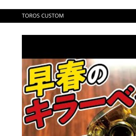
コ
ン
TOROS CUSTOM
テ
ン
ツ
へ
ス
キ
ッ
プ