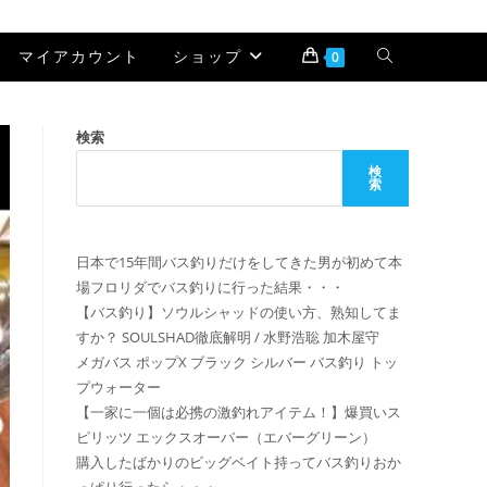
マイアカウント
ショップ
Toggle
0
website
検索
search
検
索
日本で15年間バス釣りだけをしてきた男が初めて本
場フロリダでバス釣りに行った結果・・・
【バス釣り】ソウルシャッドの使い方、熟知してま
すか？ SOULSHAD徹底解明 / 水野浩聡 加木屋守
メガバス ポップX ブラック シルバー バス釣り トッ
プウォーター
【一家に一個は必携の激釣れアイテム！】爆買いス
ピリッツ エックスオーバー（エバーグリーン）
購入したばかりのビッグベイト持ってバス釣りおか