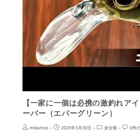
【一家に一個は必携の激釣れアイ
ーバー（エバーグリーン）
投
投
投
投
mikamos
2025年3月30日
未分類
0件
稿
稿
稿
稿