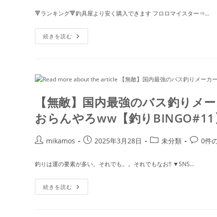
者:
公
カ
コ
🔻ランキング🔻釣具屋より安く購入できます フロロマイスター⇒…
開
テ
メ
日:
ゴ
ン
コ
続きを読む
リ
ト:
ス
パ
ー:
最
強！
大
量
巻
き
で
【無敵】国内最強のバス釣りメー
安
い
おらんやろww【釣りBINGO#11
ラ
イ
ン
ラ
投
投
投
投
mikamos
2025年3月28日
未分類
0件
ン
稿
稿
稿
稿
キ
ン
者:
公
カ
コ
釣りは運の要素が多い。それでも。。それでもなお!! ▼SNS…
グ
開
テ
メ
【バ
ス
日:
ゴ
ン
釣
【無
続きを読む
リ
ト:
り】
敵】
国
ー:
内
最