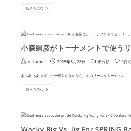
か？
日:
ゴ
ン
SOULSHAD
日
続きを読む
リ
ト:
徹
本
底
で
ー:
解
15
明
年
/
間
水
バ
野
ス
浩
釣
聡
り
小森嗣彦がトーナメントで使う
加
だ
木
け
屋
を
守
し
投
投
投
投
mikamos
2025年3月28日
未分類
0件
て
稿
稿
稿
稿
き
た
者:
公
カ
コ
あああ ああ スポンサー縛りがないなら、どのリールをトーナメ…
男
開
テ
メ
が
初
日:
ゴ
ン
小
め
続きを読む
リ
ト:
森
て
嗣
本
ー:
彦
場
が
フ
ト
ロ
ー
リ
ナ
ダ
メ
で
ン
バ
Wacky Rig Vs. Jig For SPRING Ba
ト
ス