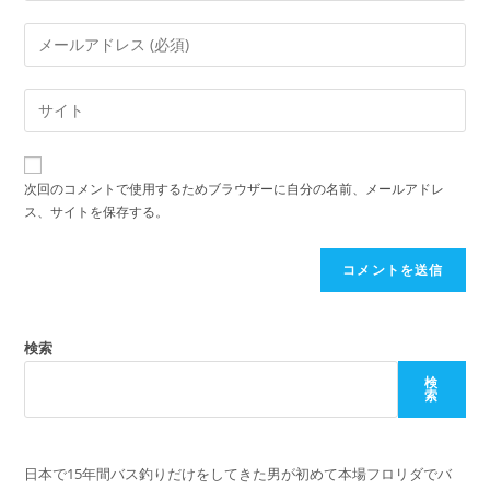
ン
メ
ト
ー
す
ル
Web
る
ア
サ
名
ド
イ
前
レ
ト
ま
次回のコメントで使用するためブラウザーに自分の名前、メールアドレ
ス
の
ス、サイトを保存する。
た
を
URL
は
入
を
ユ
力
入
ー
し
力
ザ
て
し
検索
ー
コ
て
名
検
メ
索
く
を
ン
だ
入
ト
さ
力
日本で15年間バス釣りだけをしてきた男が初めて本場フロリダでバ
い。
し