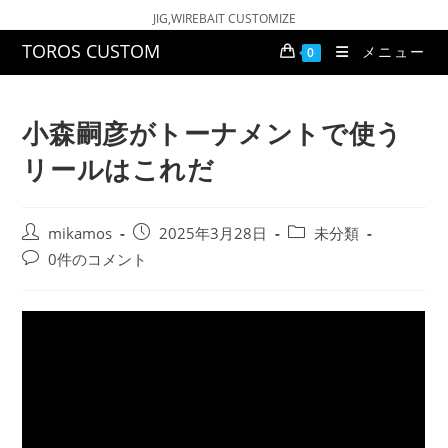
コ
JIG,WIREBAIT CUSTOMIZE
ン
TOROS CUSTOM
メニュー
0
テ
ン
ツ
小森嗣彦がトーナメントで使う
へ
リールはこれだ
ス
キ
ッ
投
投
投
mikamos
2025年3月28日
未分類
プ
稿
稿
稿
投
0件のコメント
者:
公
カ
稿
開
テ
コ
日:
ゴ
メ
リ
ン
ー:
ト: