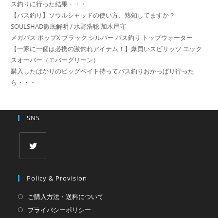
ス釣りに行った結果・・・
(任
て
【バス釣り】ソウルシャッドの使い方、熟知してますか？
意)
く
SOULSHAD徹底解明 / 水野浩聡 加木屋守
だ
メガバス ポップX ブラック シルバー バス釣り トップウォーター
さ
【一家に一個は必携の激釣れアイテム！】爆買いスピリッツ エック
スオーバー（エバーグリーン）
い
購入したばかりのビッグベイト持ってバス釣りおかっぱり行った
ら・・・
SNS
新
し
Policy & Provision
い
ご購入方法・送料について
タ
プライバシーポリシー
ブ