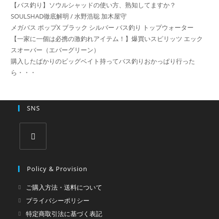
て
【バス釣り】ソウルシャッドの使い方、熟知してますか？
意)
く
SOULSHAD徹底解明 / 水野浩聡 加木屋守
だ
メガバス ポップX ブラック シルバー バス釣り トップウォーター
さ
【一家に一個は必携の激釣れアイテム！】爆買いスピリッツ エック
スオーバー（エバーグリーン）
い
購入したばかりのビッグベイト持ってバス釣りおかっぱり行った
ら・・・
SNS
新
し
Policy & Provision
い
ご購入方法・送料について
タ
プライバシーポリシー
ブ
特定商取引法に基づく表記
で