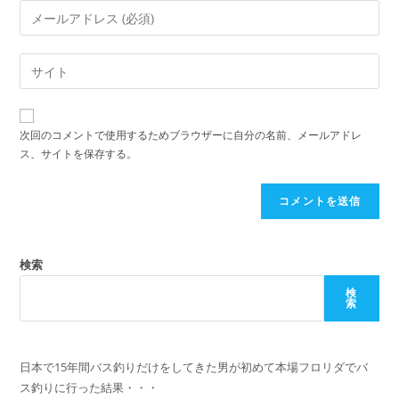
ン
メ
ト
ー
す
ル
Web
る
ア
サ
名
ド
イ
前
レ
ト
ま
次回のコメントで使用するためブラウザーに自分の名前、メールアドレ
ス
の
ス、サイトを保存する。
た
を
URL
は
入
を
ユ
力
入
ー
し
力
ザ
て
し
検索
ー
コ
て
名
検
メ
索
く
を
ン
だ
入
ト
さ
力
日本で15年間バス釣りだけをしてきた男が初めて本場フロリダでバ
い。
し
ス釣りに行った結果・・・
(任