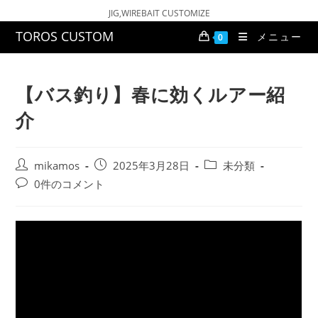
コ
JIG,WIREBAIT CUSTOMIZE
ン
TOROS CUSTOM
メニュー
0
テ
ン
ツ
【バス釣り】春に効くルアー紹
へ
介
ス
キ
ッ
投
投
投
mikamos
2025年3月28日
未分類
プ
稿
稿
稿
投
0件のコメント
者:
公
カ
稿
開
テ
コ
日:
ゴ
メ
リ
ン
ー:
ト: