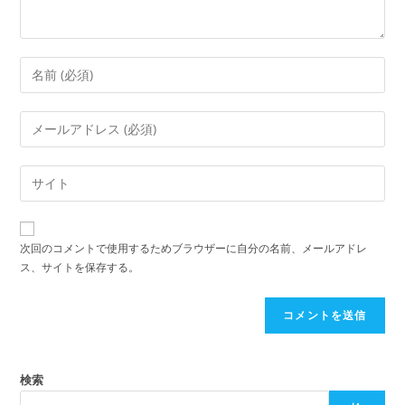
コ
メ
ン
メ
ト
ー
す
ル
Web
る
ア
サ
名
ド
イ
前
レ
ト
ま
次回のコメントで使用するためブラウザーに自分の名前、メールアドレ
ス
の
ス、サイトを保存する。
た
を
URL
は
入
を
ユ
力
入
ー
し
力
ザ
て
し
検索
ー
コ
て