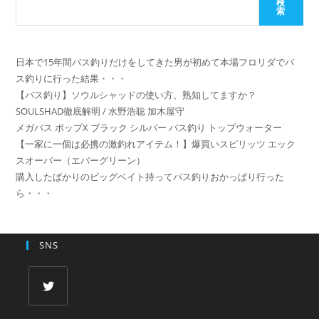
名
検
メ
索
く
を
ン
だ
入
ト
さ
力
日本で15年間バス釣りだけをしてきた男が初めて本場フロリダでバ
い。
し
ス釣りに行った結果・・・
(任
て
【バス釣り】ソウルシャッドの使い方、熟知してますか？
意)
く
SOULSHAD徹底解明 / 水野浩聡 加木屋守
だ
メガバス ポップX ブラック シルバー バス釣り トップウォーター
さ
【一家に一個は必携の激釣れアイテム！】爆買いスピリッツ エック
スオーバー（エバーグリーン）
い
購入したばかりのビッグベイト持ってバス釣りおかっぱり行った
ら・・・
SNS
新