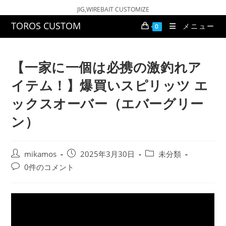
コ
JIG,WIREBAIT CUSTOMIZE
ン
TOROS CUSTOM
メニュー
0
テ
ン
ツ
【一家に一個は必携の激釣れア
へ
イテム！】爆買いスピリッツ エ
ス
キ
ックスオーバー（エバーグリー
ッ
ン）
プ
投
投
投
mikamos
2025年3月30日
未分類
稿
稿
稿
投
0件のコメント
者:
公
カ
稿
開
テ
コ
日:
ゴ
メ
リ
ン
ー:
ト: