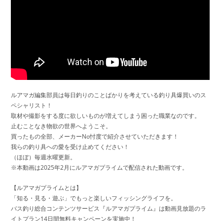
ルアマガ編集部員は毎日釣りのことばかりを考えている釣り具爆買いのス
ペシャリスト！
取材や撮影をする度に欲しいものが増えてしまう困った職業なのです。
止むことなき物欲の世界へようこそ。
買ったもの全部、メーカーNo忖度で紹介させていただきます！
我らの釣り具への愛を受け止めてください！
（ほぼ）毎週水曜更新。
※本動画は2025年2月にルアマガプライムで配信された動画です。
【ルアマガプライムとは】
「知る・見る・遊ぶ」でもっと楽しいフィッシングライフを。
バス釣り総合コンテンツサービス『ルアマガプライム』は動画見放題のラ
イトプラン14日間無料キャンペーンを実施中！