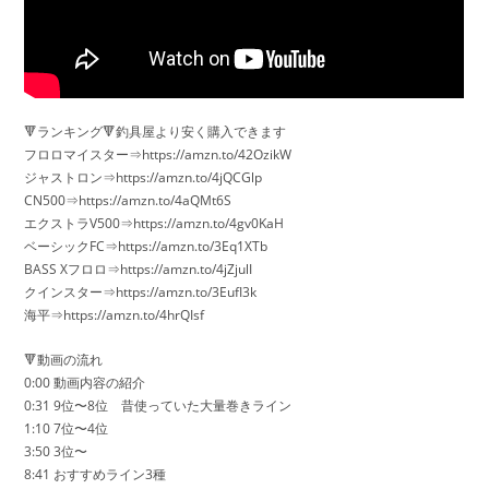
🔻ランキング🔻釣具屋より安く購入できます
フロロマイスター⇒https://amzn.to/42OzikW
ジャストロン⇒https://amzn.to/4jQCGlp
CN500⇒https://amzn.to/4aQMt6S
エクストラV500⇒https://amzn.to/4gv0KaH
ベーシックFC⇒https://amzn.to/3Eq1XTb
BASS Xフロロ⇒https://amzn.to/4jZjulI
クインスター⇒https://amzn.to/3EufI3k
海平⇒https://amzn.to/4hrQIsf
🔻動画の流れ
0:00 動画内容の紹介
0:31 9位〜8位 昔使っていた大量巻きライン
1:10 7位〜4位
3:50 3位〜
8:41 おすすめライン3種