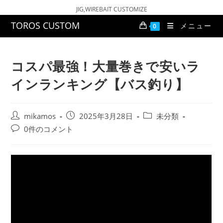
コ
JIG,WIREBAIT CUSTOMIZE
ン
TOROS CUSTOM
メニュー
0
テ
ン
ツ
コスパ最強！大量巻きで安いラ
へ
インランキング【バス釣り】
ス
キ
ッ
投
投
投
mikamos
2025年3月28日
未分類
プ
稿
稿
稿
投
0件のコメント
者:
公
カ
稿
開
テ
コ
日:
ゴ
メ
リ
ン
ー:
ト: