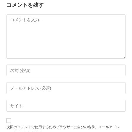
コメントを残す
コ
メ
ン
ト
コ
メ
ン
メ
ト
ー
す
ル
Web
る
ア
サ
名
ド
イ
前
レ
ト
ま
次回のコメントで使用するためブラウザーに自分の名前、メールアドレ
ス