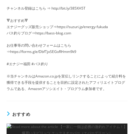
チャンネル登録はこちら ⇒ http://bit.ly/385XH5T
🔻おすすめ🔻
エナジーグッズ販売ショップ⇒https://suzuri.jp/energy-fukuda
バス釣りブログ⇒https://bass-blog.com
お仕事等の問い合わせフォームはこちら
⇒https://forms.gle/DbfTjoSEGoRHmm9k9
#エナジー福田 #バス釣り
※当チャンネルはAmazon.co.jpを宣伝しリンクすることによって紹介料を
獲得できる手段を提供することを目的に設定されたアフィリエイトプログ
ラムである、Amazonアソシエイト・プログラム参加者です。
おすすめ