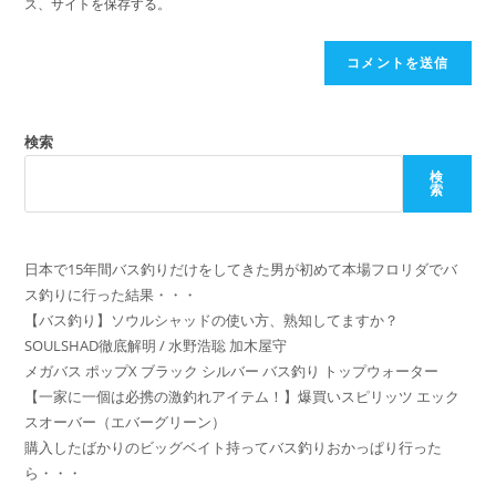
の
ス、サイトを保存する。
た
を
URL
は
入
を
ユ
力
入
ー
し
力
ザ
て
し
検索
ー
コ
て
名
検
メ
索
く
を
ン
だ
入
ト
さ
力
日本で15年間バス釣りだけをしてきた男が初めて本場フロリダでバ
い。
し
ス釣りに行った結果・・・
(任
て
【バス釣り】ソウルシャッドの使い方、熟知してますか？
意)
く
SOULSHAD徹底解明 / 水野浩聡 加木屋守
だ
メガバス ポップX ブラック シルバー バス釣り トップウォーター
さ
【一家に一個は必携の激釣れアイテム！】爆買いスピリッツ エック
スオーバー（エバーグリーン）
い
購入したばかりのビッグベイト持ってバス釣りおかっぱり行った
ら・・・